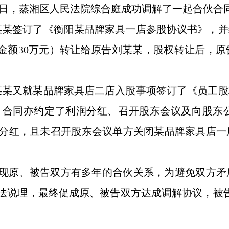
日，蒸湘区人民法院综合庭成功调解了一起合伙合
告颜某某签订了《衡阳某品牌家具一店参股协议书》
股金额30万元）转让给原告刘某某，股权转让后，
告颜某某又就某品牌家具店二店入股事项签订了《员
万元，合同亦约定了利润分红、召开股东会议及向股
分红，且未召开股东会议单方关闭某品牌家具店一
现原、被告双方有多年的合伙关系，为避免双方矛
法说理，最终促成原、被告双方达成调解协议，被