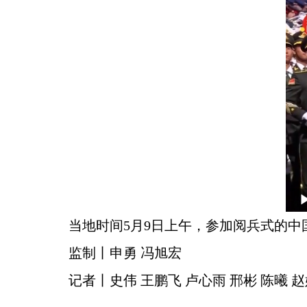
当地时间5月9日上午，参加阅兵式的
监制丨申勇 冯旭宏
记者丨史伟 王鹏飞 卢心雨 邢彬 陈曦 赵