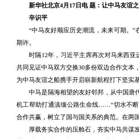
新华社北京4月17日电 题：让中马友谊之
辛识平
“中马友好顺应历史潮流，未来可期。
期许。
时隔12年，习近平主席再次对马来西
共同见证中马双方交换30多份双边合作文本
为中马友谊之船携手开启崭新航程打下坚实
中马是隔海相望的友好邻邦，从中国唐
机工帮助打通滇缅公路生命线……“切水不
合作共赢，树立了国与国关系的典范。在两国
厚载务实合作的压舱石，夯实中马共谋发