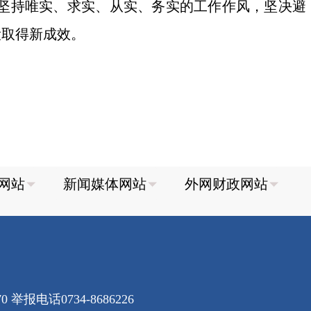
要坚持唯实、求实、从实、务实的工作作风，坚决避
设取得新成效。
70
举报电话0734-8686226