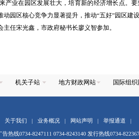
未来产业在园区发展壮大，培育新的经济增长点。
推动园区核心竞争力显著提升，推动“五好”园区建
会主任宋光鑫，市政府秘书长廖义智参加。
关于我们
|
业务概况
|
网站声明
|
举报通道
|
告热线0734-8247111 0734-8243140 发行热线0734-82236