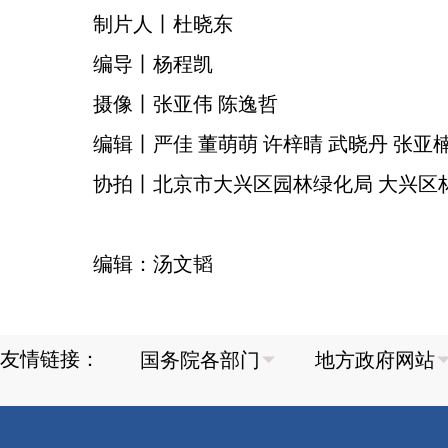
制片人丨杜晓东
编导丨杨程凯
摄像丨张亚伟 陈逸哲
编辑丨严佳 董萌萌 许梓晴 武晓丹 张亚楠
协拍丨北京市大兴区园林绿化局 大兴区
编辑：汤文韬
友情链接：