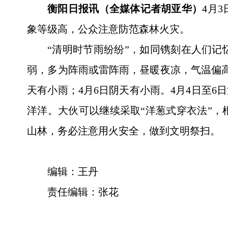
衡阳日报讯（全媒体记者胡亚华）
4月
象等级高，公众注意防范森林火灾。
“清明时节雨纷纷”，如同镌刻在人们
弱，多为阵雨或雷阵雨，昼暖夜凉，气温偏高
天有小雨；4月6日阴天有小雨。4月4日至
洋洋。大伙可以继续采取“洋葱式穿衣法”
山林，务必注意用火安全，做到文明祭扫。
编辑：王丹
责任编辑：张花