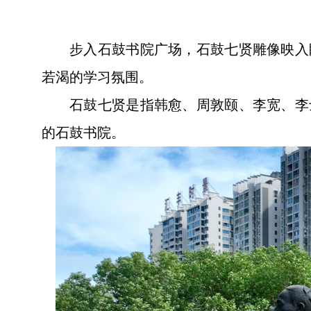
步入石鼓书院广场，石鼓七贤雕像映入
若渴的学习氛围。
石鼓七贤是指韩愈、周敦颐、李宽、李
的石鼓书院。