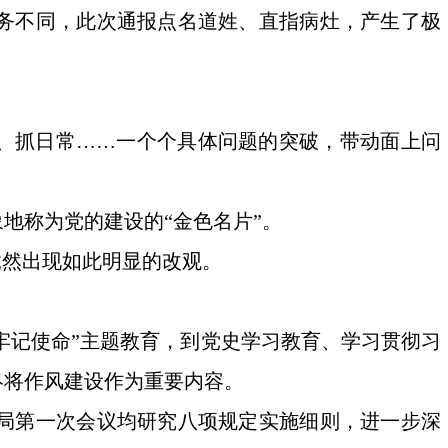
职务不同，此次通报点名道姓、直指病灶，产生了极
”、抓日常……一个个具体问题的突破，带动面上问
地称为党的建设的“金色名片”。
竟然出现如此明显的改观。
、牢记使命”主题教育，到党史学习教育、学习贯彻习
终将作风建设作为重要内容。
局第一次会议均研究八项规定实施细则，进一步深