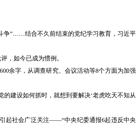
。
斗争”……结合不久前结束的党纪学习教育，习近平
批评，如今已成为惯例。
600余字，从调查研究、会议活动等8个方面为加强
党的建设如何抓时，就想到要解决‘老虎吃天不知从
，引起社会广泛关注——“中央纪委通报6起违反中央
。