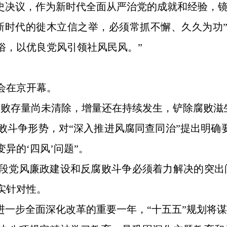
历史决议，作为新时代全面从严治党的成就和经验，
新时代的徙木立信之举，必须常抓不懈、久久为功
俗，以优良党风引领社风民风。”
。
全会在京开幕。
腐败存量尚未清除，增量还在持续发生，铲除腐败滋
败斗争形势，对“深入推进风腐同查同治”提出明确
异的‘四风’问题”。
段党风廉政建设和反腐败斗争必须着力解决的突出
实针对性。
是进一步全面深化改革的重要一年，“十五五”规划将