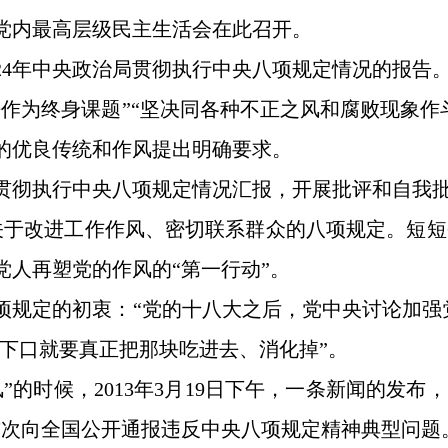
的党内最高层级民主生活会在此召开。
24年中央政治局贯彻执行中央八项规定情况的报告
悟作为终身课题”“坚决同各种不正之风和腐败现象作
的优良传统和作风提出明确要求。
贯彻执行中央八项规定情况汇报，开展批评和自我
通过关于改进工作作风、密切联系群众的八项规定。短短
人再塑党的作风的“第一行动”。
项规定的初衷：“党的十八大之后，党中央讨论加强
下口就要真正把那块吃进去、消化掉”。
”的时候，2013年3月19日下午，一条新闻的发布
首次向全国公开通报违反中央八项规定精神典型问题