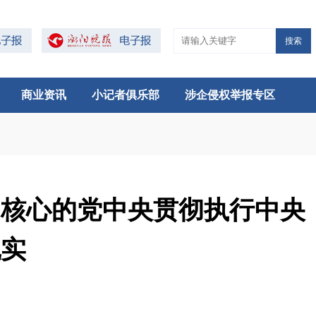
搜索
商业资讯
小记者俱乐部
涉企侵权举报专区
为核心的党中央贯彻执行中央
纪实