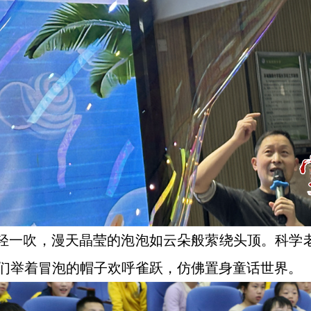
轻轻一吹，漫天晶莹的泡泡如云朵般萦绕头顶。科学
子们举着冒泡的帽子欢呼雀跃，仿佛置身童话世界。