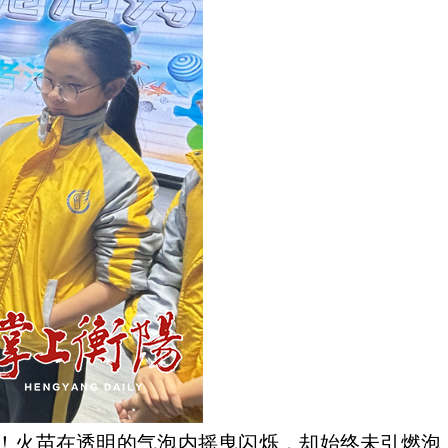
！火苗在透明的气泡内摇曳闪烁，却始终未引燃泡