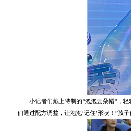
小记者们戴上特制的“泡泡云朵帽”，
们通过配方调整，让泡泡‘记住’形状！”孩