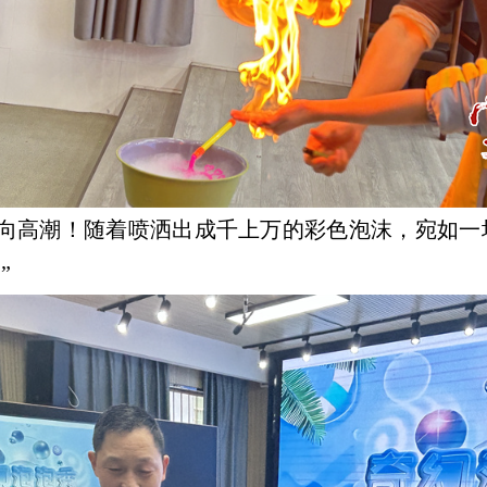
推向高潮！随着喷洒出成千上万的彩色泡沫，宛如
”