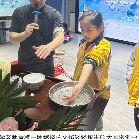
学老师竟将一团燃烧的火焰轻轻按进硕大的泡泡中