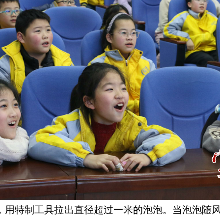
作，用特制工具拉出直径超过一米的泡泡。当泡泡随风