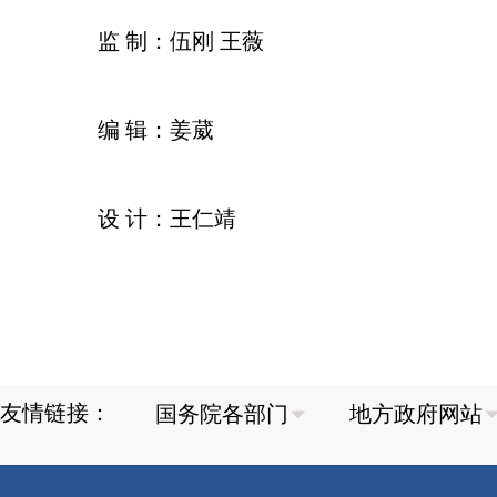
监 制：伍刚 王薇
编 辑：姜葳
设 计：王仁靖
友情链接：