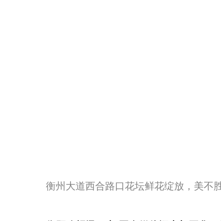
衡州大道西合路口花坛鲜花绽放，美不