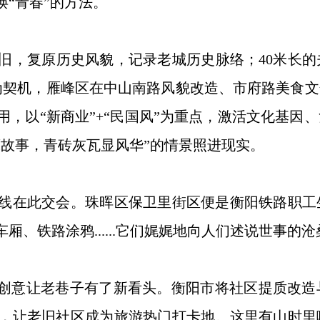
“青春”的方法。
，复原历史风貌，记录老城历史脉络；40米长的
发大会为契机，雁峰区在中山南路风貌改造、市府路美
，以“新商业”+“民国风”为重点，激活文化基因
藏故事，青砖灰瓦显风华”的情景照进现实。
在此交会。珠晖区保卫里街区便是衡阳铁路职工
、铁路涂鸦......它们娓娓地向人们述说世事的
创意让老巷子有了新看头。衡阳市将社区提质改造
，让老旧社区成为旅游热门打卡地。这里有山时里