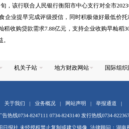
，该行联合人民银行衡阳市中心支行对全市202
粮食企业提早完成评级授信，同时积极做好最低价
稻收购贷款需求7.88亿元，支持企业收购早籼稻3
益。
关于我们
|
业务概况
|
网站声明
|
举报通道
|
告热线0734-8247111 0734-8243140 发行热线0734-82236
阳日报社 未经授权禁止复制或建立镜像 法律顾问：湖南