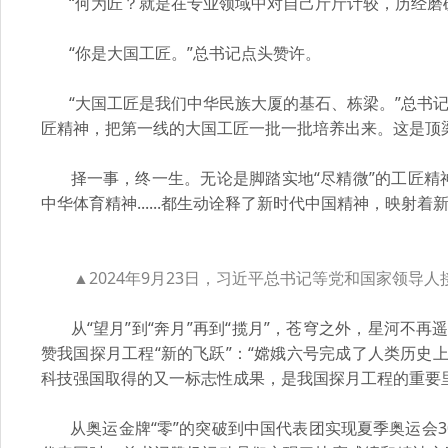
“何为匠？就是在专业领域中对自己斤斤计较，历经磨砺
“你是大国工匠。”总书记点头赞许。
“大国工匠是我们中华民族大厦的基石、栋梁。”总书记
匠精神，把第一线的大国工匠一批一批培养出来。这是顶
择一事，终一生。无论是脚踏实地“尽精微”的工匠精神
中华体育精神......都生动诠释了新时代中国精神，映射
▲2024年9月23日，习近平总书记等党和国家领导
从“望月”到“奔月”再到“揽月”，苍穹之外，星河不
赞我国探月工程“新的飞跃”：“嫦娥六号完成了人类历
科技强国取得的又一标志性成果，是我国探月工程的重要
从奥运金牌“零”的突破到中国代表团实现夏季奥运会3