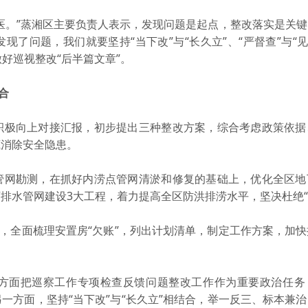
。”蒸湘区主要负责人表示，发现问题是起点，整改落实是关键
了问题，我们就要坚持“当下改”与“长久立”、“严督查”与“见
做好巡视整改“后半篇文章”。
合
极向上对接汇报，初步提出三种整改方案，综合考虑政策依据
底消除安全隐患。
网勘测，在抓好内涝点管网清淤和修复的基础上，优化全区地
排水管网建设3大工程，着力提高全区防洪排涝水平，坚决杜绝“
，全面梳理安置房“欠账”，列出计划清单，制定工作方案，加快
面把巡察工作专项检查反馈问题整改工作作为重要政治任务
一方面，坚持“当下改”与“长久立”相结合，举一反三、标本兼