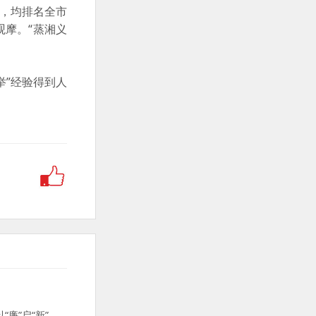
家，均排名全市
观摩。“蒸湘义
举”经验得到人
廉”启“新”，