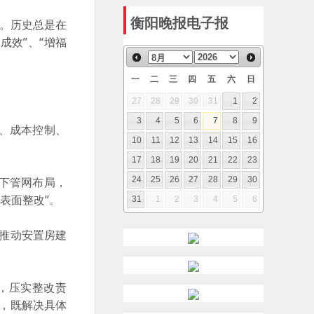
衡阳晚报电子报
。历史总是在
成效”、“增福
一
二
三
四
五
六
日
27
28
29
30
31
1
2
3
4
5
6
7
8
9
、成本控制、
10
11
12
13
14
15
16
17
18
19
20
21
22
23
24
25
26
27
28
29
30
下管网布局，
表面整改”。
31
1
2
3
4
5
6
推动安置房建
，压实整改责
治，既解决具体