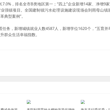
长7.0%，排名全市B类地区第一；“四上”企业新增14家、净增9
业产业强镇项目。全国建制镇污水处理设施建设现场会到雨母山镇
改革典型案例”。
任务，新增城镇就业人数4587人，新增学位1620个，“五育并
提升群众生活幸福指数。
水费减免政策
耒阳利用育秧大棚种蔬菜促增收
衡东县纪委监委：以“