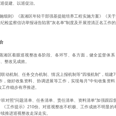
以巡促建、以巡促治。
施细则》《蒸湘区年轻干部强基提能培养工程实施方案》《关于
纪检监察信访举报诬告陷害“灰名单”制度及开展澄清正名工作
合
湘区着眼巡视整改各阶段、各环节、各方面，健全监督体系
音、整改见成效。
动机制、任务交办机制、情况上报机制等“四项机制”，组建7
作，做好收集资料、协调进展等工作，实现每月“中旬收集资料
改工作稳步有序推进。
对照“问题清单、任务清单、责任清单、资料清单”加强跟踪督
、《工作提示》210份。对巡视整改不积极、工作成效不明显的
持续推进巡视整改走深走实。