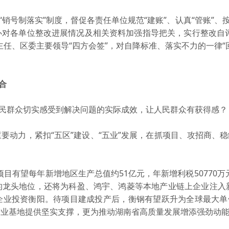
号制落实”制度，督促各责任单位规范“建账”、认真“管账”、按
办对各单位整改进展情况及相关资料加强指导把关，实行整改自评
任、区委主要领导“四方会签”，对自降标准、落实不力的一律“
合
民群众切实感受到解决问题的实际成效，让人民群众有获得感？
动力，紧扣“五区”建设、“五业”发展，在抓项目、攻招商、稳
有望每年新增地区生产总值约51亿元，年新增利税50770万
的龙头地位，还将为科盈、鸿宇、鸿菱等本地产业链上企业注入新
企业投资衡阳。待项目建成投产后，衡钢有望跃升为全球最大单
产业基地提供坚实支撑，更为推动湖南省高质量发展增添强劲动