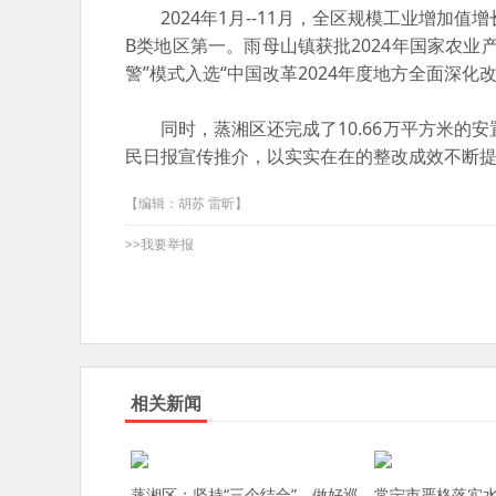
2024年1月--11月，全区规模工业增加值增
B类地区第一。雨母山镇获批2024年国家农
警”模式入选“中国改革2024年度地方全面深化
同时，蒸湘区还完成了10.66万平方米的安置
民日报宣传推介，以实实在在的整改成效不断
【编辑：胡苏 雷昕】
>>我要举报
相关新闻
蒸湘区：坚持“三个结合”，做好巡
常宁市严格落实