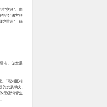
时“交账”。由
销号“四方联
回炉重造”，确
经济、促发展
元。”蒸湘区相
的发展动力,
体无缝钢管生
能。