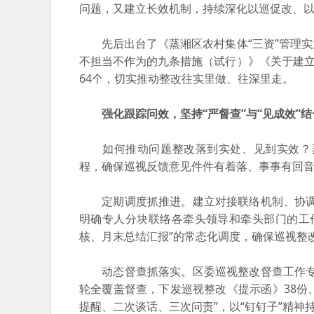
问题，又建立长效机制，持续深化以巡促改、
先后出台了《蒸湘区农村集体“三资”管理实
不担当不作为的九条措施（试行）》《关于建立
64个，切实推动整改往实里做、往深里走。
强化跟踪问效，坚持“严督查”与“见成效”结
如何推动问题整改落到实处、见到实效？蒸
程，确保巡视反馈意见件件有着落、事事有回
定期调度抓推进。建立对接联络机制、协调联
明确专人分块联络各牵头领导和牵头部门的工
核、月末总结汇报”的常态化调度，确保巡视整
动态督查抓落实。区委巡视整改督查工作专班
轮全覆盖督查，下发巡视整改《提示函》38份
提醒、二次谈话、三次问责”，以“钉钉子”精神