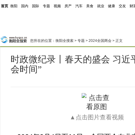
首页
┊
衡阳
┊
国内
┊
国际
┊
专题
┊
视频
┊
房产
┊
汽车
┊
美食
┊
就业
┊
健康
┊
交友
┊
财
您所在的位置：
衡阳全搜索
>
专题
>
2024全国两会
> 正文
时政微纪录丨春天的盛会 习近平2
会时间”
▲点击图片查看视频