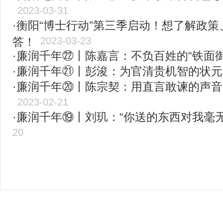
2023-03-31
·衡阳“博士行动”第三季启动！想了解政
答！
2023-03-23
·廉润千年㉒丨陈嘉言：不负百姓的“铁面御
·廉润千年㉑丨彭浚：为官清贵机智的状元
·廉润千年⑳丨陈宗契：用直言敢谏的声
2023-02-21
·廉润千年⑲丨刘玑：“你送的东西对我毫无
20