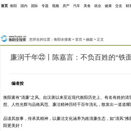
首页
┊
衡阳
┊
国内
┊
国际
┊
专题
┊
视频
┊
房产
┊
汽车
┊
美食
┊
就业
┊
健康
┊
交友
┊
财
您所在的位置：
衡阳全搜索
>
首页
>
融媒
> 正文
廉润千年㉒丨陈嘉言：不负百姓的“铁面
编者按
衡阳素有“清廉”之风。自汉唐以来至近现代衡阳历史上、有名有姓的清
想、人性光辉与品格风范、廉洁精神历经千百年洗礼，散发出一道道耀
品读其故事，传承其精神，以廉洁文化涵养为政清廉生态，如“清风”拂
阳更美好！