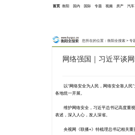
首页
┊
衡阳
┊
国内
┊
国际
┊
专题
┊
视频
┊
房产
┊
汽车
您所在的位置：
衡阳全搜索
>
专
网络强国｜习近平谈网
以“网络安全为人民，网络安全靠人民”为主
各地统一开展。
维护网络安全，习近平总书记高度重视。
表述，深入人心，发人深省。
央视网《联播+》特梳理总书记相关重