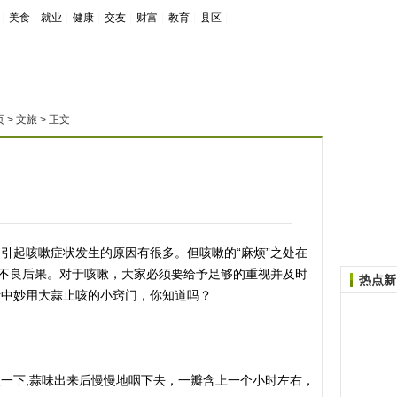
┊
美食
┊
就业
┊
健康
┊
交友
┊
财富
┊
教育
┊
县区
┊
页
>
文旅
> 正文
起咳嗽症状发生的原因有很多。但咳嗽的“麻烦”之处在
成不良后果。对于咳嗽，大家必须要给予足够的重视并及时
热点新
活中妙用大蒜止咳的小窍门，你知道吗？
下,蒜味出来后慢慢地咽下去，一瓣含上一个小时左右，