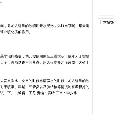
愈。
本站热
，并加入适量的冰糖用开水浸泡，温服当茶喝。每天喝
快速止咳化痰的作用。
水治疗咳喘，幼儿需使用两至三瓣大蒜，成年人则需要
上盖子，再放到锅里面蒸煮。用大火烧开之后改成小火煮十
蒜只喝水，次日的时候再蒸蒜水的时候，加入适量的冰
水对于咳嗽、哮喘、气管炎以及肺结核等情况均有着很好的
试一下。（编辑：王丹 责编：雷昕 三审：李少华）