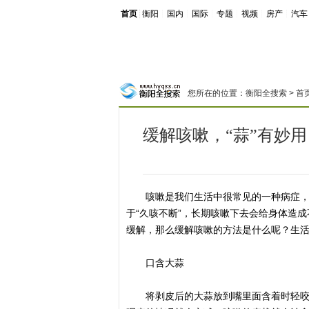
首页
┊
衡阳
┊
国内
┊
国际
┊
专题
┊
视频
┊
房产
┊
汽车
您所在的位置：
衡阳全搜索
>
首
缓解咳嗽，“蒜”有妙用
咳嗽是我们生活中很常见的一种病症，引
于“久咳不断”，长期咳嗽下去会给身体造
缓解，那么缓解咳嗽的方法是什么呢？生
口含大蒜
将剥皮后的大蒜放到嘴里面含着时轻咬一