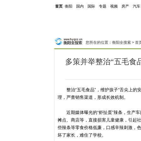
首页
┊
衡阳
┊
国内
┊
国际
┊
专题
┊
视频
┊
房产
┊
汽车
您所在的位置：
衡阳全搜索
>
首
多策并举整治“五毛食
整治“五毛食品”，维护孩子“舌尖上的安
理，严查销售渠道，形成长效机制。
近期媒体曝光的“虾扯蛋”辣条，生产车
摊点、商店等，直接损害儿童健康，引起
些辣条等零食价格低廉，口感辛辣刺激，色
坏了家长，难住了学校。