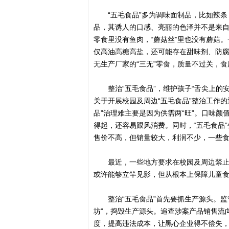
“五毛食品”多为调味面制品，比如辣条
品，其诱人的口感、亮丽的色泽并不是来自
零食里没有鱼肉，“蘑菇丝”里也没有蘑菇
仅高油高糖高盐，还可能存在甜味剂、防
无生产厂家的“三无”零食，质量不过关，
整治“五毛食品”，维护孩子“舌尖上的安
关于开展校园及周边“五毛食品”整治工作
品”治理难主要是因为供需两“旺”。口味
得起，还容易跟风消费。同时，“五毛食品
售价不高，但销量较大，利润不少，一些
最近，一些地方要求在校园及周边禁止销
或许能够立竿见影，但从根本上保障儿童
整治“五毛食品”首先要抓生产源头。监管部
坊”，捣毁生产源头。追查涉案产品销售流
度，提高违法成本，让黑心企业得不偿失