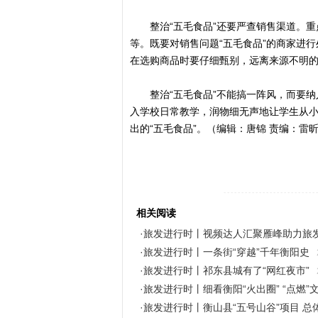
整治“五毛食品”还要严查销售渠道。重
等。既要对销售问题“五毛食品”的商家进行
在选购商品时要仔细甄别，远离来源不明的
整治“五毛食品”不能搞一阵风，而要纳入
入学校日常教学，润物细无声地让学生从
出的“五毛食品”。（编辑：唐锦 责编：雷
--------------------------
相关阅读
·旅发进行时丨视频达人汇聚雁峰助力旅
·旅发进行时丨一条街“穿越”千年衡阳史
·旅发进行时丨祁东县城有了“网红夜市”
·旅发进行时丨细看衡阳“火出圈” “点燃”
·旅发进行时丨衡山县“五号山谷”项目 