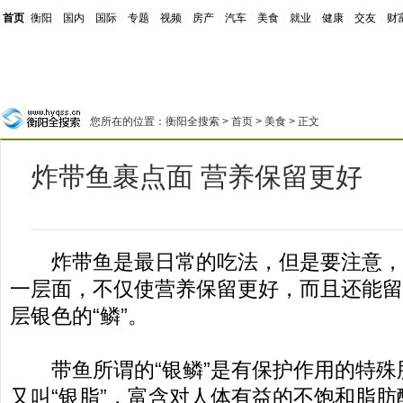
首页
┊
衡阳
┊
国内
┊
国际
┊
专题
┊
视频
┊
房产
┊
汽车
┊
美食
┊
就业
┊
健康
┊
交友
┊
财
您所在的位置：
衡阳全搜索
>
首页
>
美食
> 正文
炸带鱼裹点面 营养保留更好
炸带鱼是最日常的吃法，但是要注意，
一层面，不仅使营养保留更好，而且还能留
层银色的“鳞”。
带鱼所谓的“银鳞”是有保护作用的特殊
又叫“银脂”，富含对人体有益的不饱和脂