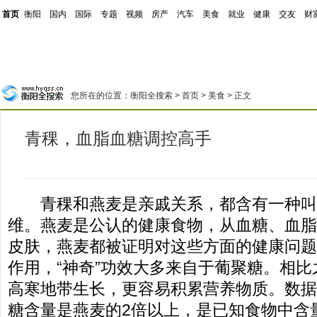
首页
┊
衡阳
┊
国内
┊
国际
┊
专题
┊
视频
┊
房产
┊
汽车
┊
美食
┊
就业
┊
健康
┊
交友
┊
财
您所在的位置：
衡阳全搜索
>
首页
>
美食
> 正文
青稞，血脂血糖调控高手
青稞和燕麦是亲戚关系，都含有一种叫
维。燕麦是公认的健康食物，从血糖、血脂
皮肤，燕麦都被证明对这些方面的健康问题
作用，“神奇”功效大多来自于葡聚糖。相
高寒地带生长，更容易积累营养物质。数据
糖含量是燕麦的2倍以上，是已知食物中含